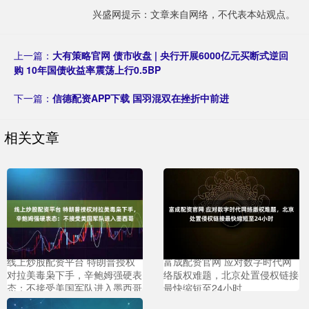
兴盛网提示：文章来自网络，不代表本站观点。
上一篇：
大有策略官网 债市收盘 | 央行开展6000亿元买断式逆回
购 10年国债收益率震荡上行0.5BP
下一篇：
信德配资APP下载 国羽混双在挫折中前进
相关文章
线上炒股配资平台 特朗普授权
富成配资官网 应对数字时代网
对拉美毒枭下手，辛鲍姆强硬表
络版权难题，北京处置侵权链接
态：不接受美国军队进入墨西哥
最快缩短至24小时