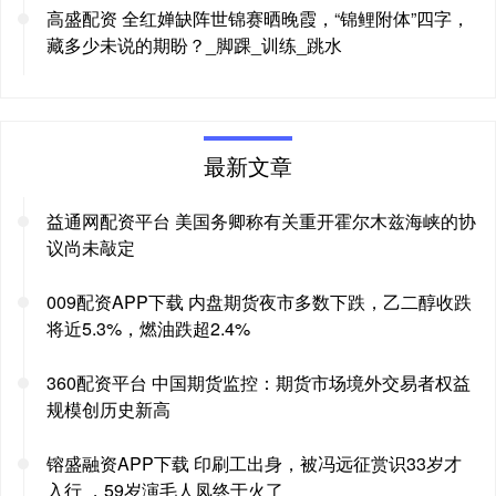
高盛配资 全红婵缺阵世锦赛晒晚霞，“锦鲤附体”四字，
藏多少未说的期盼？_脚踝_训练_跳水
最新文章
益通网配资平台 美国务卿称有关重开霍尔木兹海峡的协
议尚未敲定
009配资APP下载 内盘期货夜市多数下跌，乙二醇收跌
将近5.3%，燃油跌超2.4%
360配资平台 中国期货监控：期货市场境外交易者权益
规模创历史新高
镕盛融资APP下载 印刷工出身，被冯远征赏识33岁才
入行 ，59岁演毛人凤终于火了