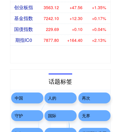
创业板指
3563.12
+47.56
+1.35%
基金指数
7242.10
+12.30
+0.17%
国债指数
229.69
+0.10
+0.04%
期指IC0
7877.80
+164.40
+2.13%
话题标签
中国
人的
再次
守护
国际
无界