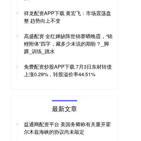
祥龙配资APP下载 黄宏飞：市场震荡盘
整 趋势向上不变
高盛配资 全红婵缺阵世锦赛晒晚霞，“锦
鲤附体”四字，藏多少未说的期盼？_脚
踝_训练_跳水
免费配资炒股APP下载 7月3日东材转债
上涨0.29%，转股溢价率44.51%
最新文章
益通网配资平台 美国务卿称有关重开霍
尔木兹海峡的协议尚未敲定