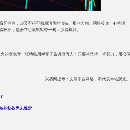
得牙痒痒，却又不得不佩服演员的演技。那些人物，阴险狡诈、心机深
得咬牙，也会在心底默默夸一句：演得真好。
岁爆火的老戏骨，张晞临用半辈子告诉所有人：只要肯坚持、肯努力，用心
兴盛网提示：文章来自网络，不代表本站观点
？
海峡的协议尚未敲定