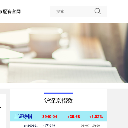
市配资官网
沪深京指数
终
上证综指
3940.04
+39.68
+1.02%