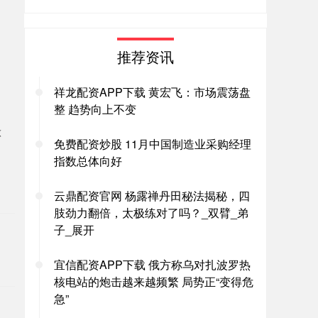
推荐资讯
祥龙配资APP下载 黄宏飞：市场震荡盘
整 趋势向上不变
做
免费配资炒股 11月中国制造业采购经理
指数总体向好
。
云鼎配资官网 杨露禅丹田秘法揭秘，四
肢劲力翻倍，太极练对了吗？_双臂_弟
子_展开
宜信配资APP下载 俄方称乌对扎波罗热
核电站的炮击越来越频繁 局势正“变得危
急”