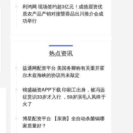
利鸿网 现场签约超3亿元！成德眉资优
质农产品产销对接暨蓉品出川推介会成
功举行
热点资讯
益通网配资平台 美国务卿称有关重开霍
尔木兹海峡的协议尚未敲定
镕盛融资APP下载 印刷工出身，被冯远
征赏识33岁才入行 ，59岁演毛人凤终于
火了
博星配资平台 【亲测】全自动杀菌锅哪
家质量好？