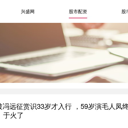
兴盛网
股市配资
股
被冯远征赏识33岁才入行 ，59岁演毛人凤
于火了