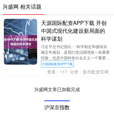
兴盛网 相关话题
天源国际配资APP下载 开创
中国式现代化建设新局面的
科学谋划
习近平总书记指出：“科学制定和接续实
施五年规划，是我们党治国理政一条重要
经验，也是中国特色社会主义一个重要政
治优势。”党的二十届四中全会审议通过
天源国际配资APP下载
了《中共中央关于....
查看：
117
分类：
股市配资官网
兴盛网文章已加载完成
沪深京指数