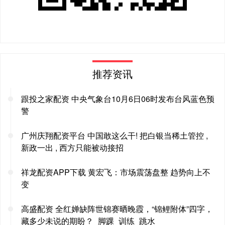
推荐资讯
跟投之家配资 中央气象台10月6日06时发布台风蓝色预
警
广州庆翔配资平台 中国敢这么干! 把白银当稀土管控 ,
新政一出 , 西方只能被动接招
祥龙配资APP下载 黄宏飞：市场震荡盘整 趋势向上不
变
高盛配资 全红婵缺阵世锦赛晒晚霞，“锦鲤附体”四字，
藏多少未说的期盼？_脚踝_训练_跳水