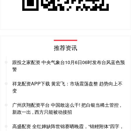
推荐资讯
跟投之家配资 中央气象台10月6日06时发布台风蓝色预
警
祥龙配资APP下载 黄宏飞：市场震荡盘整 趋势向上不
变
广州庆翔配资平台 中国敢这么干! 把白银当稀土管控 ,
新政一出 , 西方只能被动接招
高盛配资 全红婵缺阵世锦赛晒晚霞，“锦鲤附体”四字，