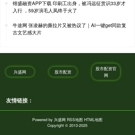
镕盛融资APP下载 印刷工出身，被冯远征赏识33岁才
入行 ，59岁演毛人凤终于火了
牛途网 张凌赫的撕拉片又被热议了｜AI一键get同款复
古文艺感大片
股市配资官
兴盛网
股市配资
网
友情链接：
Powered by
兴盛网
RSS地图
HTML地图
Copyright
© 2013-2025