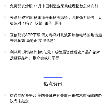
免费配资炒股 11月中国制造业采购经理指数总体向好
云鼎配资官网 杨露禅丹田秘法揭秘，四肢劲力翻倍，太
极练对了吗？_双臂_弟子_展开
宜信配资APP下载 俄方称乌对扎波罗热核电站的炮击越
来越频繁 局势正“变得危急”
利鸿网 现场签约超3亿元！成德眉资优质农产品产销对
接暨蓉品出川推介会成功举行
热点资讯
益通网配资平台 美国务卿称有关重开霍尔木兹海峡的协
议尚未敲定