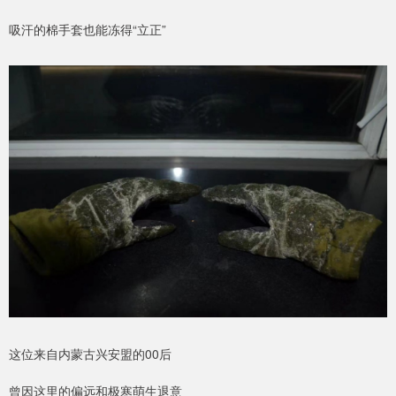
吸汗的棉手套也能冻得“立正”
这位来自内蒙古兴安盟的00后
曾因这里的偏远和极寒萌生退意