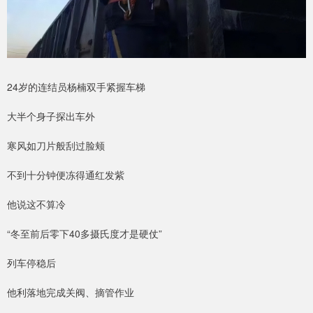
24岁的连结员杨楠双手紧握车梯
大半个身子探出车外
寒风如刀片般刮过脸颊
不到十分钟便冻得通红发紫
他说这不算冷
“冬至前后零下40多摄氏度才是硬仗”
列车停稳后
他利落地完成关阀、摘管作业