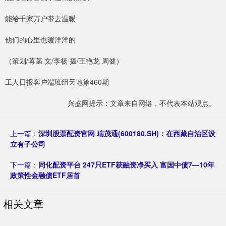
能给千家万户带去温暖
他们的心里也暖洋洋的
（策划/蒋菡 文/李杨 摄/王艳龙 周健）
工人日报客户端班组天地第460期
兴盛网提示：文章来自网络，不代表本站观点。
上一篇：
深圳股票配资官网 瑞茂通(600180.SH)：在西藏自治区设
立有子公司
下一篇：
同化配资平台 247只ETF获融资净买入 富国中债7—10年
政策性金融债ETF居首
相关文章