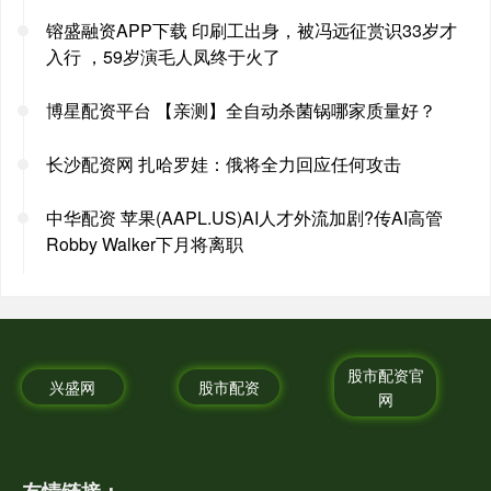
镕盛融资APP下载 印刷工出身，被冯远征赏识33岁才
入行 ，59岁演毛人凤终于火了
博星配资平台 【亲测】全自动杀菌锅哪家质量好？
长沙配资网 扎哈罗娃：俄将全力回应任何攻击
中华配资 苹果(AAPL.US)AI人才外流加剧?传AI高管
Robby Walker下月将离职
股市配资官
兴盛网
股市配资
网