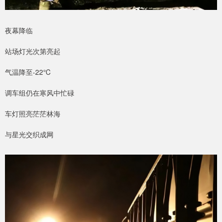
夜幕降临
站场灯光次第亮起
气温降至-22℃
调车组仍在寒风中忙碌
车灯照亮茫茫林海
与星光交织成网