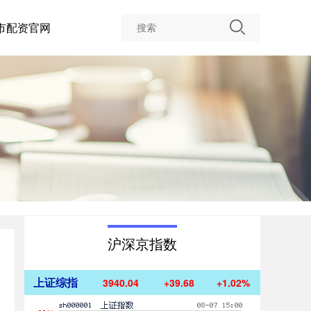
市配资官网
沪深京指数
上证综指
3940.04
+39.68
+1.02%