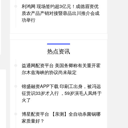
利鸿网 现场签约超3亿元！成德眉资优
质农产品产销对接暨蓉品出川推介会成
功举行
热点资讯
益通网配资平台 美国务卿称有关重开霍
尔木兹海峡的协议尚未敲定
镕盛融资APP下载 印刷工出身，被冯远
征赏识33岁才入行 ，59岁演毛人凤终于
火了
博星配资平台 【亲测】全自动杀菌锅哪
家质量好？