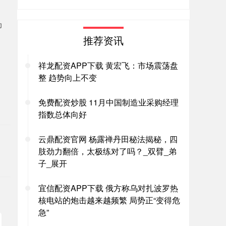
为
推荐资讯
。
祥龙配资APP下载 黄宏飞：市场震荡盘
整 趋势向上不变
免费配资炒股 11月中国制造业采购经理
。
指数总体向好
云鼎配资官网 杨露禅丹田秘法揭秘，四
肢劲力翻倍，太极练对了吗？_双臂_弟
子_展开
宜信配资APP下载 俄方称乌对扎波罗热
核电站的炮击越来越频繁 局势正“变得危
急”