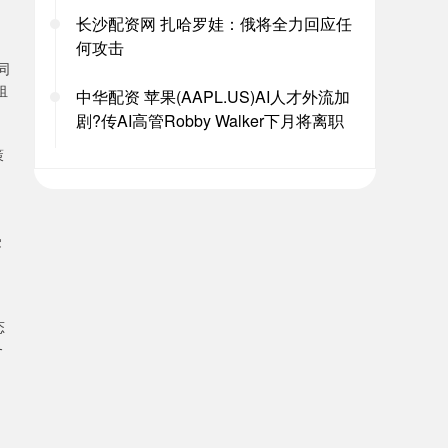
长沙配资网 扎哈罗娃：俄将全力回应任
何攻击
同
租
中华配资 苹果(AAPL.US)AI人才外流加
剧?传AI高管Robby Walker下月将离职
策
受
态
务