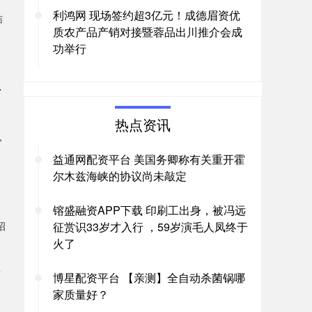
利鸿网 现场签约超3亿元！成德眉资优
结
质农产品产销对接暨蓉品出川推介会成
功举行
7
热点资讯
，
益通网配资平台 美国务卿称有关重开霍
尔木兹海峡的协议尚未敲定
镕盛融资APP下载 印刷工出身，被冯远
招
征赏识33岁才入行 ，59岁演毛人凤终于
火了
多
博星配资平台 【亲测】全自动杀菌锅哪
家质量好？