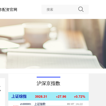
市配资官网
沪深京指数
点
上证综指
3928.51
+28.16
+0.72%