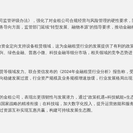
司监管评级办法》，强化了对金租公司合规经营与风险管理的硬性要求，
务导向方面，监管部门延续“转型发展、融物本源”的指导要求，推动金融
放资金定向支持设备租赁领域，这为金融租赁行业的发展提供了有利的政
兴、绿色金融、普惠小微、科技金融等细分市场，相关领域的竞争态势进
领域发力。联合资信发布的《2024年金融租赁行业分析》报告称，
向稳健发展过渡，行业资产规模及业务规模增速放缓，行业发展格局出现
金租公司，表现出更强韧性与发展潜力，通过“政策机遇+科技赋能+生
与国家战略的精准衔接；在科技端，加大数字化投入，提升运营效能和服
过资源互补实现互惠共赢，构建可持续发展生态圈。