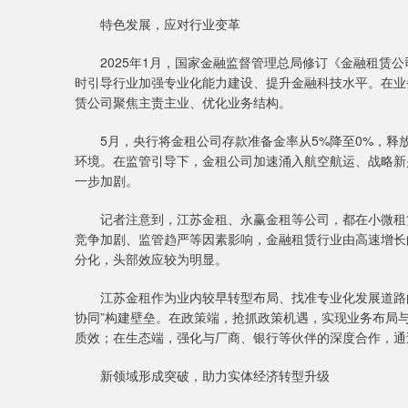
特色发展，应对行业变革
2025年1月，国家金融监督管理总局修订《金融租赁公
时引导行业加强专业化能力建设、提升金融科技水平。在业
赁公司聚焦主责主业、优化业务结构。
5月，央行将金租公司存款准备金率从5%降至0%，释
环境。在监管引导下，金租公司加速涌入航空航运、战略新
一步加剧。
记者注意到，江苏金租、永赢金租等公司，都在小微租赁等
竞争加剧、监管趋严等因素影响，金融租赁行业由高速增长
分化，头部效应较为明显。
江苏金租作为业内较早转型布局、找准专业化发展道路的
协同”构建壁垒。在政策端，抢抓政策机遇，实现业务布局
质效；在生态端，强化与厂商、银行等伙伴的深度合作，通
新领域形成突破，助力实体经济转型升级