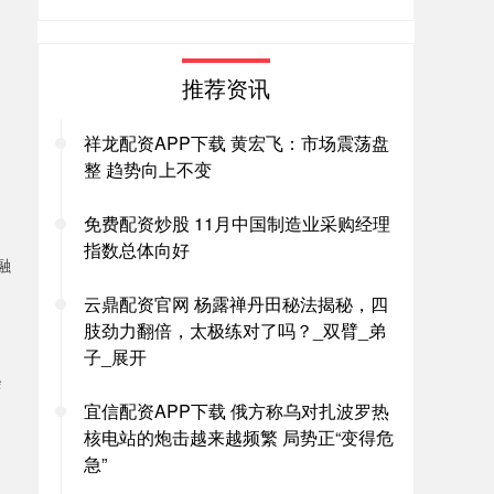
推荐资讯
祥龙配资APP下载 黄宏飞：市场震荡盘
整 趋势向上不变
免费配资炒股 11月中国制造业采购经理
指数总体向好
融
云鼎配资官网 杨露禅丹田秘法揭秘，四
肢劲力翻倍，太极练对了吗？_双臂_弟
子_展开
余
宜信配资APP下载 俄方称乌对扎波罗热
核电站的炮击越来越频繁 局势正“变得危
急”