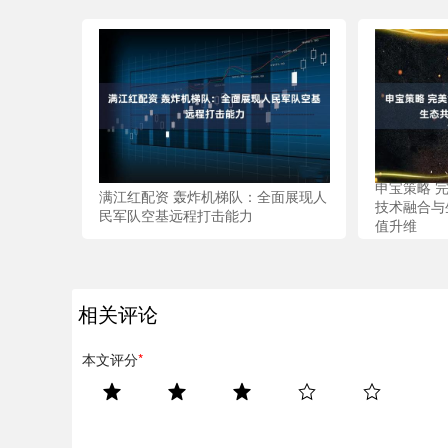
申宝策略 
满江红配资 轰炸机梯队：全面展现人
技术融合与
民军队空基远程打击能力
值升维
相关评论
本文评分
*