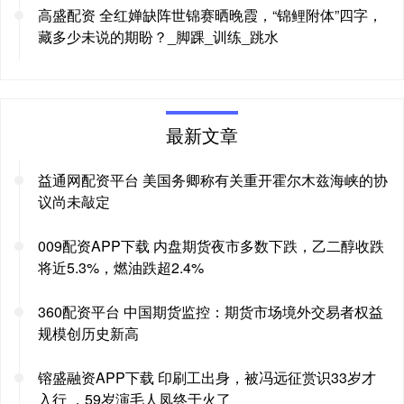
高盛配资 全红婵缺阵世锦赛晒晚霞，“锦鲤附体”四字，
藏多少未说的期盼？_脚踝_训练_跳水
最新文章
益通网配资平台 美国务卿称有关重开霍尔木兹海峡的协
议尚未敲定
009配资APP下载 内盘期货夜市多数下跌，乙二醇收跌
将近5.3%，燃油跌超2.4%
360配资平台 中国期货监控：期货市场境外交易者权益
规模创历史新高
镕盛融资APP下载 印刷工出身，被冯远征赏识33岁才
入行 ，59岁演毛人凤终于火了